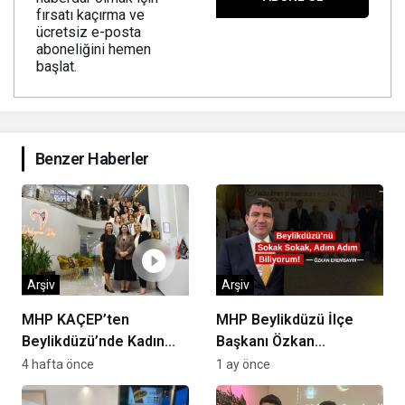
fırsatı kaçırma ve
ücretsiz e-posta
aboneliğini hemen
başlat.
Benzer Haberler
Arşiv
Arşiv
MHP KAÇEP’ten
MHP Beylikdüzü İlçe
Beylikdüzü’nde Kadın
Başkanı Özkan
Girişimcilere Destek
Eremsayın “Yerel Basın,
4 hafta önce
1 ay önce
Çıkarması
Beylikdüzü’nün Ortak