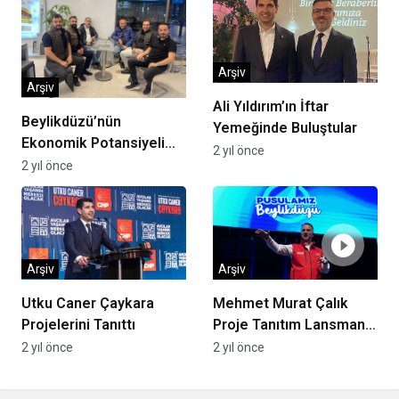
Sesidir”
Arşiv
Arşiv
Ali Yıldırım’ın İftar
Beylikdüzü’nün
Yemeğinde Buluştular
Ekonomik Potansiyeli
2 yıl önce
Yükseliyor!
2 yıl önce
Arşiv
Arşiv
Utku Caner Çaykara
Mehmet Murat Çalık
Projelerini Tanıttı
Proje Tanıtım Lansmanı
Gerçekleşti
2 yıl önce
2 yıl önce