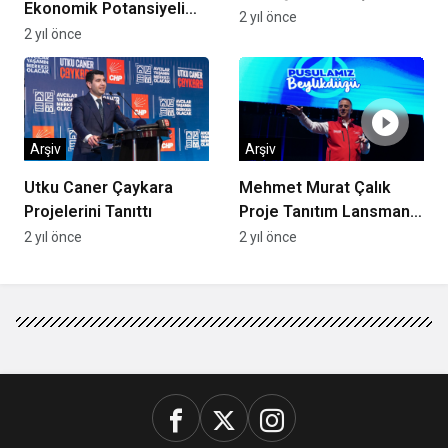
Ekonomik Potansiyeli
2 yıl önce
Yükseliyor!
2 yıl önce
Arşiv
Arşiv
Utku Caner Çaykara
Mehmet Murat Çalık
Projelerini Tanıttı
Proje Tanıtım Lansmanı
Gerçekleşti
2 yıl önce
2 yıl önce