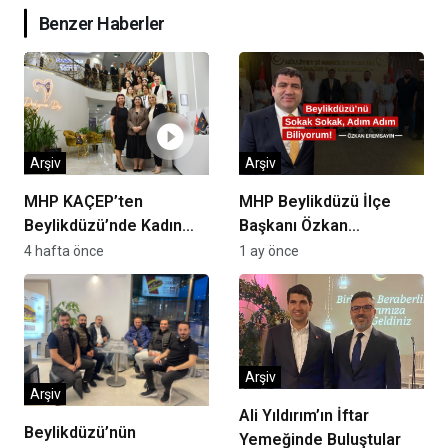
Benzer Haberler
Arşiv
Arşiv
MHP KAÇEP’ten
MHP Beylikdüzü İlçe
Beylikdüzü’nde Kadın
Başkanı Özkan
Girişimcilere Destek
Eremsayın “Yerel Basın,
4 hafta önce
1 ay önce
Çıkarması
Beylikdüzü’nün Ortak
Sesidir”
Arşiv
Arşiv
Ali Yıldırım’ın İftar
Beylikdüzü’nün
Yemeğinde Buluştular