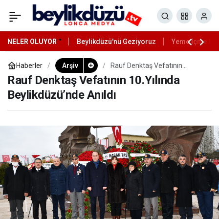
NELER OLUYOR
Beylikdüzü'nü Geziyoruz
Yeme İçme Mek
Haberler
Arşiv
Rauf Denktaş Vefatının
10.Yılında Beylikdüzü’nde
Rauf Denktaş Vefatının 10.Yılında
Anıldı
Beylikdüzü’nde Anıldı