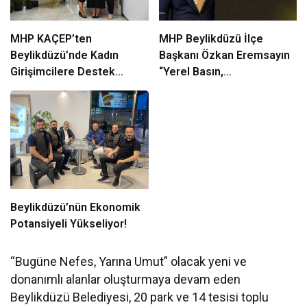
MHP KAÇEP’ten
MHP Beylikdüzü İlçe
Beylikdüzü’nde Kadın
Başkanı Özkan Eremsayın
Girişimcilere Destek
“Yerel Basın,
Çıkarması
Beylikdüzü’nün Ortak
Sesidir”
Beylikdüzü’nün Ekonomik
Potansiyeli Yükseliyor!
“Bugüne Nefes, Yarına Umut” olacak yeni ve
donanımlı alanlar oluşturmaya devam eden
Beylikdüzü Belediyesi, 20 park ve 14 tesisi toplu