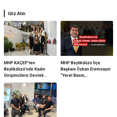
Göz Atın
MHP KAÇEP’ten
MHP Beylikdüzü İlçe
Beylikdüzü’nde Kadın
Başkanı Özkan Eremsayın
Girişimcilere Destek
“Yerel Basın,
Çıkarması
Beylikdüzü’nün Ortak
Sesidir”