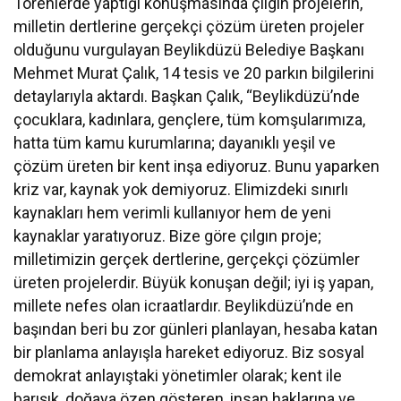
Törenlerde yaptığı konuşmasında çılgın projelerin,
milletin dertlerine gerçekçi çözüm üreten projeler
olduğunu vurgulayan Beylikdüzü Belediye Başkanı
Mehmet Murat Çalık, 14 tesis ve 20 parkın bilgilerini
detaylarıyla aktardı. Başkan Çalık, “Beylikdüzü’nde
çocuklara, kadınlara, gençlere, tüm komşularımıza,
hatta tüm kamu kurumlarına; dayanıklı yeşil ve
çözüm üreten bir kent inşa ediyoruz. Bunu yaparken
kriz var, kaynak yok demiyoruz. Elimizdeki sınırlı
kaynakları hem verimli kullanıyor hem de yeni
kaynaklar yaratıyoruz. Bize göre çılgın proje;
milletimizin gerçek dertlerine, gerçekçi çözümler
üreten projelerdir. Büyük konuşan değil; iyi iş yapan,
millete nefes olan icraatlardır. Beylikdüzü’nde en
başından beri bu zor günleri planlayan, hesaba katan
bir planlama anlayışla hareket ediyoruz. Biz sosyal
demokrat anlayıştaki yönetimler olarak; kent ile
barışık, doğaya özen gösteren, insan haklarına ve