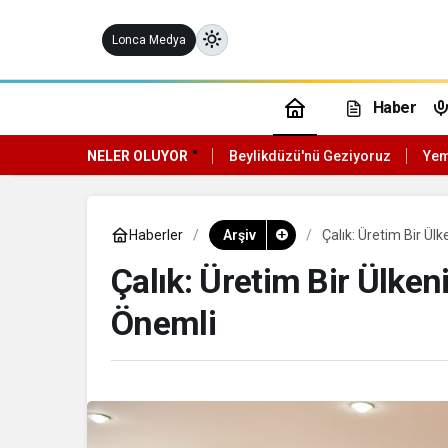
Lonca Medya
Haber
NELER OLUYOR
Beylikdüzü'nü Geziyoruz
Yem
ündüz Modu
ündüz modunu seçin.
Haberler
Arşiv
Çalık: Üretim Bir Ül
Çalık: Üretim Bir Ülke
ece Modu
ece modunu seçin.
Önemli
istem Modu
istem modunu seçin.