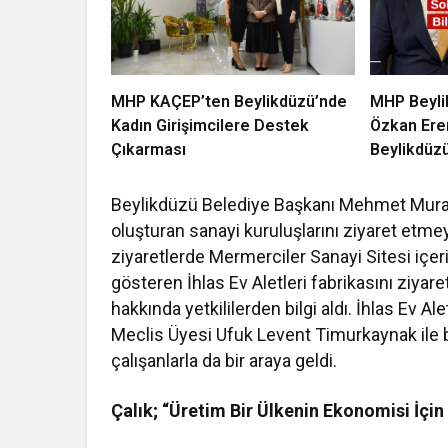
MHP KAÇEP’ten Beylikdüzü’nde
MHP Beyli
Kadın Girişimcilere Destek
Özkan Ere
Çıkarması
Beylikdüzü
Beylikdüzü Belediye Başkanı Mehmet Murat 
oluşturan sanayi kuruluşlarını ziyaret et
ziyaretlerde Mermerciler Sanayi Sitesi içeri
gösteren İhlas Ev Aletleri fabrikasını ziya
hakkında yetkililerden bilgi aldı. İhlas Ev
Meclis Üyesi Ufuk Levent Timurkaynak ile b
çalışanlarla da bir araya geldi.
Çalık; “Üretim Bir Ülkenin Ekonomisi İ