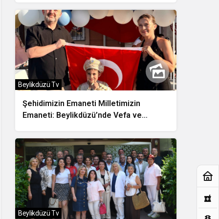
Beylikdüzü Tv
Şehidimizin Emaneti Milletimizin
Emaneti: Beylikdüzü’nde Vefa ve
Dayanışma Buluşması
Beylikdüzü Tv