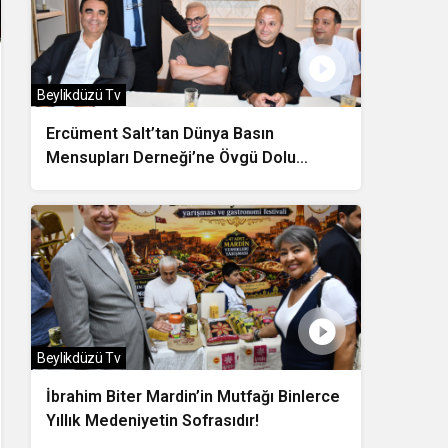
Beylikdüzü Tv
Ercüment Salt’tan Dünya Basın
Mensupları Derneği’ne Övgü Dolu
Sözler
Beylikdüzü Tv
İbrahim Biter Mardin’in Mutfağı Binlerce
Yıllık Medeniyetin Sofrasıdır!