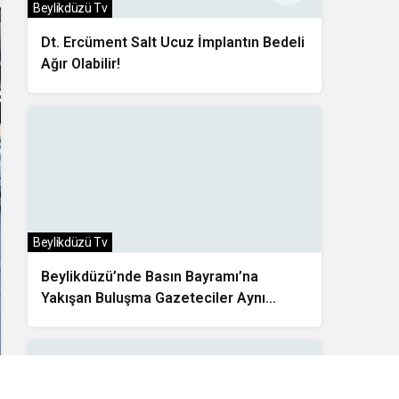
Beylikdüzü Tv
Dt. Ercüment Salt Ucuz İmplantın Bedeli
Ağır Olabilir!
Beylikdüzü Tv
Beylikdüzü’nde Basın Bayramı’na
Yakışan Buluşma Gazeteciler Aynı
Sofrada Bir Araya Geldi