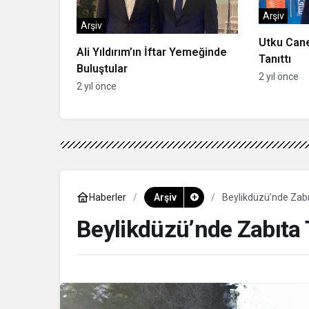
Arşiv
Arşiv
Utku Cane
Ali Yıldırım’ın İftar Yemeğinde
Tanıttı
Buluştular
2 yıl önce
2 yıl önce
Haberler
Arşiv
Beylikdüzü’nde Zabı
Beylikdüzü’nde Zabıta 