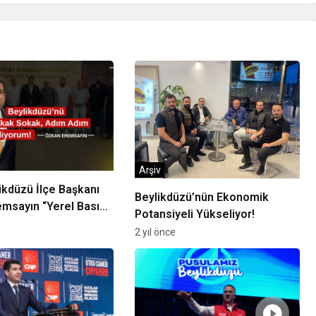
Arşiv
kdüzü İlçe Başkanı
Beylikdüzü’nün Ekonomik
msayın “Yerel Basın,
Potansiyeli Yükseliyor!
ü’nün Ortak Sesidir”
2 yıl önce