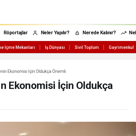
Röportajlar
Neler Yapılır?
Nerede Kalınır?
Nel
e İçme Mekanları
İş Dünyası
Sivil Toplum
Gayrimenkul
kenin Ekonomisi İçin Oldukça Önemli
nin Ekonomisi İçin Oldukça