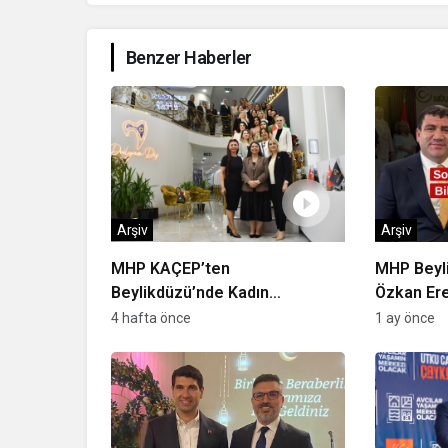
Benzer Haberler
Arşiv
Arşiv
MHP KAÇEP’ten
MHP Beyli
Beylikdüzü’nde Kadın
Özkan Ere
Girişimcilere Destek Çıkarması
Beylikdüz
4 hafta önce
1 ay önce