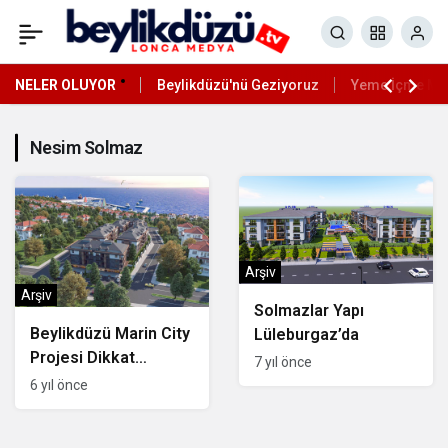
NELER OLUYOR
Beylikdüzü'nü Geziyoruz
Yeme İçme Mek
Nesim Solmaz
Arşiv
Arşiv
Solmazlar Yapı
Beylikdüzü Marin City
Lüleburgaz’da
Projesi Dikkat
7 yıl önce
Çekiyor!
6 yıl önce