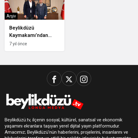
Arşiv
Beylikdüzü
Kaymakamı’ndan
Başkan Çalık’a
7 yıl önce
Ziyaret
Beylikdüzü.tv, ilçenin sosyal, kültürel, sanatsal ve ekonomik
yaşamını ekranlara taşıyan yerel dijital yayın platformudur.
Amacımız; Beylikdüzü’nün haberlerini, projelerini, insanlarını ve