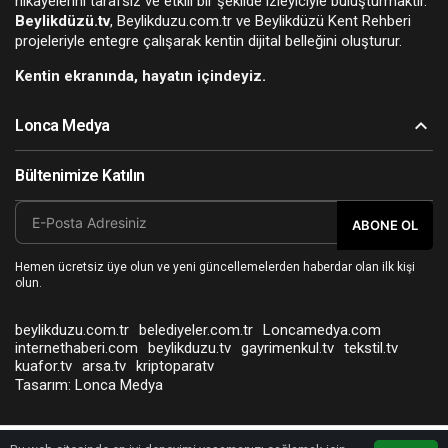
hikâyelerini tarafsız ve etkili bir şekilde izleyiciyle buluşturmaktır.
Beylikdüzü.tv
, Beylikduzu.com.tr ve Beylikdüzü Kent Rehberi
projeleriyle entegre çalışarak kentin dijital belleğini oluşturur.
Kentin ekranında, hayatın içindeyiz.
Lonca Medya
Bültenimize Katılın
ABONE OL
Hemen ücretsiz üye olun ve yeni güncellemelerden haberdar olan ilk kişi
olun.
beylikduzu.com.tr
belediyeler.com.tr
Loncamedya.com
internethaberi.com
beylikduzu.tv
gayrimenkul.tv
tekstil.tv
kuafor.tv
arsa.tv
kriptoparatv
Tasarım:
Lonca Medya