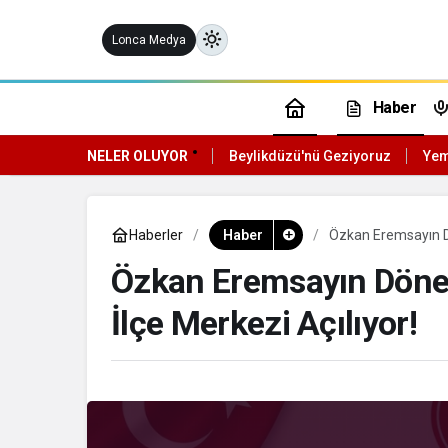
Lonca Medya
Haber
NELER OLUYOR
Beylikdüzü'nü Geziyoruz
Yem
ündüz Modu
ündüz modunu seçin.
Haberler
Haber
Özkan Eremsayın Dö
Özkan Eremsayın Döne
ece Modu
ece modunu seçin.
İlçe Merkezi Açılıyor!
istem Modu
istem modunu seçin.