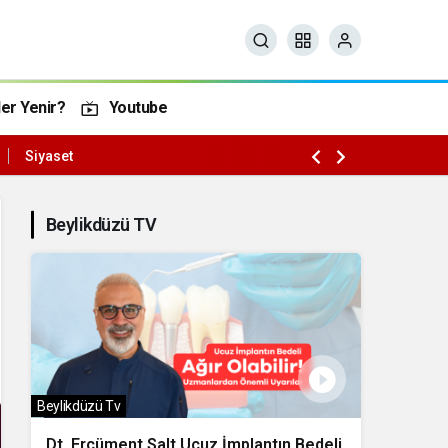
er Yenir?
Youtube
Siyaset
Beylikdüzü TV
Beylikdüzü Tv
Dt. Ercüment Salt Ucuz İmplantın Bedeli