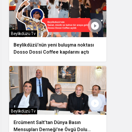
Beylikdüzü Tv
Beylikdüzü’nün yeni buluşma noktası
Dosso Dossi Coffee kapılarını açtı
Beylikdüzü Tv
Ercüment Salt’tan Dünya Basın
Mensupları Derneği’ne Övgü Dolu