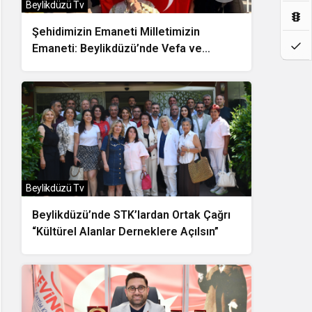
Beylikdüzü Tv
Şehidimizin Emaneti Milletimizin
Emaneti: Beylikdüzü’nde Vefa ve
Dayanışma Buluşması
Beylikdüzü Tv
Beylikdüzü’nde STK’lardan Ortak Çağrı
“Kültürel Alanlar Derneklere Açılsın”