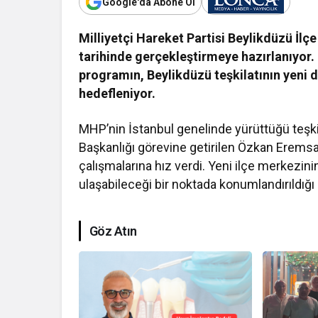
Google'da Abone Ol
Milliyetçi Hareket Partisi
Beylikdüzü İlçe 
tarihinde gerçekleştirmeye hazırlanıyor. 
programın, Beylikdüzü teşkilatının yeni 
hedefleniyor.
MHP’nin İstanbul genelinde yürüttüğü teşk
Başkanlığı görevine getirilen
Özkan Eremsa
çalışmalarına hız verdi. Yeni ilçe merkezini
ulaşabileceği bir noktada konumlandırıldığı be
Göz Atın