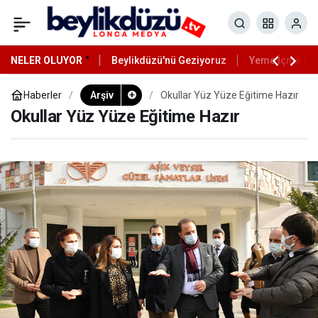
NELER OLUYOR
Beylikdüzü'nü Geziyoruz
Yeme İçme Mek
Haberler
Arşiv
Okullar Yüz Yüze Eğitime Hazır
Okullar Yüz Yüze Eğitime Hazır