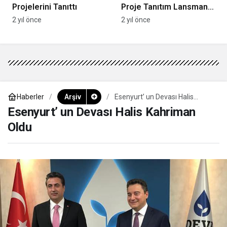
Projelerini Tanıttı
Proje Tanıtım Lansmanı
Gerçekleşti
2 yıl önce
2 yıl önce
Haberler
Arşiv
Esenyurt’ un Devası Halis
Kahriman Oldu
Esenyurt’ un Devası Halis Kahriman
Oldu