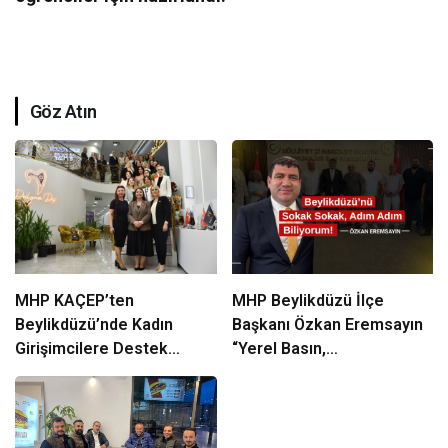
Göz Atın
MHP KAÇEP’ten
MHP Beylikdüzü İlçe
Beylikdüzü’nde Kadın
Başkanı Özkan Eremsayın
Girişimcilere Destek
“Yerel Basın,
Çıkarması
Beylikdüzü’nün Ortak
Sesidir”