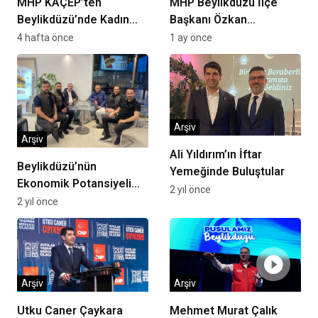
MHP KAÇEP’ten
MHP Beylikdüzü İlçe
Beylikdüzü’nde Kadın
Başkanı Özkan
Girişimcilere Destek
Eremsayın “Yerel Basın,
4 hafta önce
1 ay önce
Çıkarması
Beylikdüzü’nün Ortak
Sesidir”
Arşiv
Arşiv
Ali Yıldırım’ın İftar
Beylikdüzü’nün
Yemeğinde Buluştular
Ekonomik Potansiyeli
2 yıl önce
Yükseliyor!
2 yıl önce
Arşiv
Arşiv
Utku Caner Çaykara
Mehmet Murat Çalık