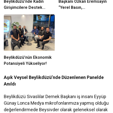
Beylikdüzü’nde Kadın
Başkanı Özkan Eremsayın
Girişimcilere Destek
“Yerel Basın,
Çıkarması
Beylikdüzü’nün Ortak
Sesidir”
Beylikdüzü’nün Ekonomik
Potansiyeli Yükseliyor!
Aşık Veysel Beylikdüzü’nde Düzenlenen Panelde
Anıldı
Beylikdüzü Sivaslılar Dernek Başkanı iş insanı Eyyüp
Günay Lonca Medya mikrofonlarımıza yapmış olduğu
değerlendirmede Beysivder olarak geleneksel olarak