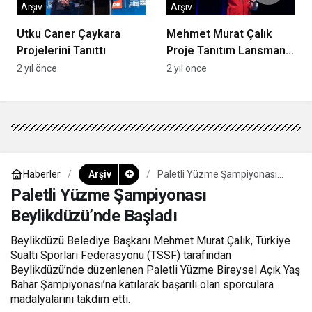
Arşiv
Arşiv
Utku Caner Çaykara
Mehmet Murat Çalık
Projelerini Tanıttı
Proje Tanıtım Lansmanı
Gerçekleşti
2 yıl önce
2 yıl önce
Haberler
Arşiv
Paletli Yüzme Şampiyonası
Beylikdüzü’nde Başladı
Paletli Yüzme Şampiyonası
Beylikdüzü’nde Başladı
Beylikdüzü Belediye Başkanı Mehmet Murat Çalık, Türkiye
Sualtı Sporları Federasyonu (TSSF) tarafından
Beylikdüzü’nde düzenlenen Paletli Yüzme Bireysel Açık Yaş
Bahar Şampiyonası’na katılarak başarılı olan sporculara
madalyalarını takdim etti.