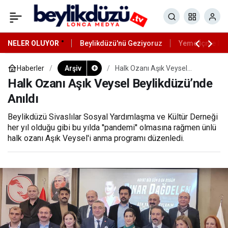
NELER OLUYOR
Beylikdüzü'nü Geziyoruz
Yeme İçme Mek
Haberler
Arşiv
Halk Ozanı Aşık Veysel
Beylikdüzü’nde Anıldı
Halk Ozanı Aşık Veysel Beylikdüzü’nde
Anıldı
Beylikdüzü Sivaslılar Sosyal Yardımlaşma ve Kültür Derneği
her yıl olduğu gibi bu yılda ''pandemi'' olmasına rağmen ünlü
halk ozanı Aşık Veysel'i anma programı düzenledi.