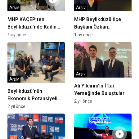
Arşiv
Arşiv
MHP KAÇEP’ten
MHP Beylikdüzü İlçe
Beylikdüzü’nde Kadın
Başkanı Özkan
Girişimcilere Destek
Eremsayın “Yerel Basın,
1 ay önce
1 ay önce
Çıkarması
Beylikdüzü’nün Ortak
Sesidir”
Arşiv
Arşiv
Ali Yıldırım’ın İftar
Beylikdüzü’nün
Yemeğinde Buluştular
Ekonomik Potansiyeli
2 yıl önce
Yükseliyor!
2 yıl önce