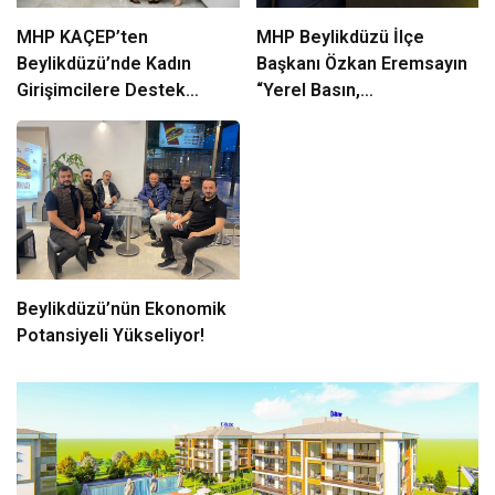
MHP KAÇEP’ten
MHP Beylikdüzü İlçe
Beylikdüzü’nde Kadın
Başkanı Özkan Eremsayın
Girişimcilere Destek
“Yerel Basın,
Çıkarması
Beylikdüzü’nün Ortak
Sesidir”
Beylikdüzü’nün Ekonomik
Potansiyeli Yükseliyor!