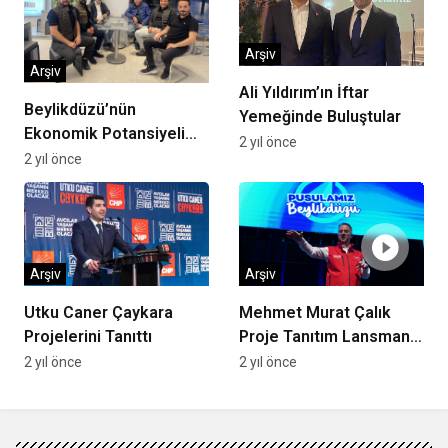
Arşiv
Arşiv
Ali Yıldırım’ın İftar
Beylikdüzü’nün
Yemeğinde Buluştular
Ekonomik Potansiyeli
2 yıl önce
Yükseliyor!
2 yıl önce
Arşiv
Arşiv
Utku Caner Çaykara
Mehmet Murat Çalık
Projelerini Tanıttı
Proje Tanıtım Lansmanı
Gerçekleşti
2 yıl önce
2 yıl önce