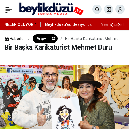
NELER OLUYOR
Beylikdüzü'nü Geziyoruz
Yeme İçme Mek
Haberler
Arşiv
Bir Başka Karikatürist Mehmet
Duru
Bir Başka Karikatürist Mehmet Duru