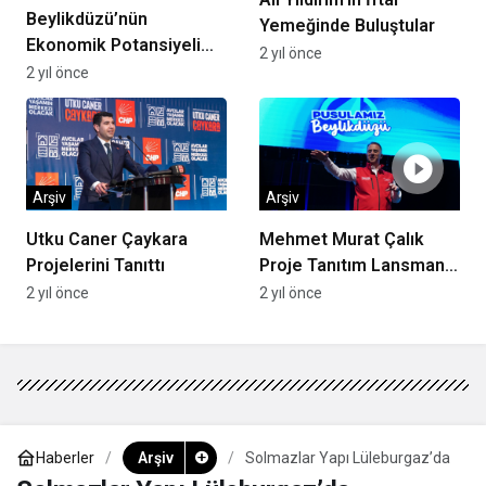
Beylikdüzü’nün
Yemeğinde Buluştular
Ekonomik Potansiyeli
2 yıl önce
Yükseliyor!
2 yıl önce
Arşiv
Arşiv
Utku Caner Çaykara
Mehmet Murat Çalık
Projelerini Tanıttı
Proje Tanıtım Lansmanı
Gerçekleşti
2 yıl önce
2 yıl önce
Haberler
Arşiv
Solmazlar Yapı Lüleburgaz’da