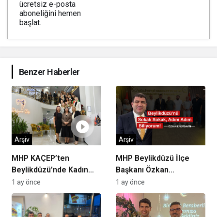
ücretsiz e-posta
aboneliğini hemen
başlat.
Benzer Haberler
Arşiv
Arşiv
MHP KAÇEP’ten
MHP Beylikdüzü İlçe
Beylikdüzü’nde Kadın
Başkanı Özkan
Girişimcilere Destek
Eremsayın “Yerel Basın,
1 ay önce
1 ay önce
Çıkarması
Beylikdüzü’nün Ortak
Sesidir”