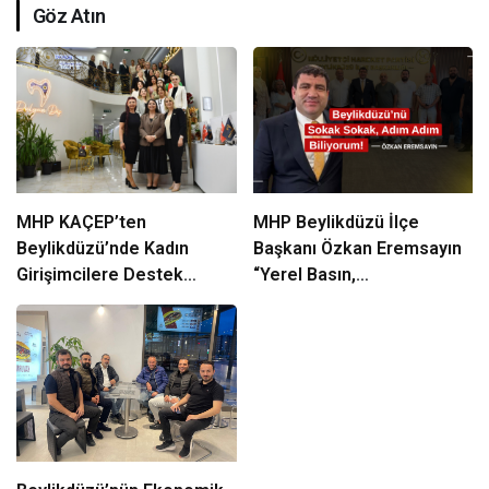
Göz Atın
MHP KAÇEP’ten
MHP Beylikdüzü İlçe
Beylikdüzü’nde Kadın
Başkanı Özkan Eremsayın
Girişimcilere Destek
“Yerel Basın,
Çıkarması
Beylikdüzü’nün Ortak
Sesidir”